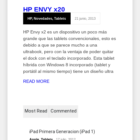
HP ENVY x2
0
HP
,
Novedades
,
Tablets
21 junio, 2013
HP Envy x2 es un dispositivo un poco más
grande que las tablets convencionales, esto es
debido a que se parece mucho a una
ultrabook, pero con la ventaja de poder quitar
el dock con el teclado incorporado. Esta tablet
híbrida con Windows 8 incorporado (tablet y
portátil al mismo tiempo) tiene un diseño ultra
READ MORE
Most Read
Commented
iPad Primera Generacion (iPad 1)
Apple
,
Tablets
17 julio, 2012