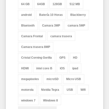
64 GB
64GB
128GB
512 MB
android
Batería 10 Horas
Blackberry
Bluetooth
Camara 3MP
camara 5MP
Camara Frontal
camara trasera
Camara trasera 8MP
Cristal Corning Gorilla
GPS
HD
HDMI
intel core i5
iOS
ipad
megapixeles
microSD
Micro USB
motorola
Nividia Tegra
USB
Wifi
windows 7
Windows 8