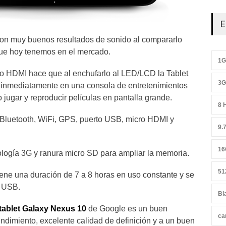
E
con muy buenos resultados de sonido al compararlo
 que hoy tenemos en el mercado.
1
ro HDMI hace que al enchufarlo al LED/LCD la Tablet
3G
 inmediatamente en una consola de entretenimientos
o jugar y reproducir películas en pantalla grande.
8 
 Bluetooth, WiFi, GPS, puerto USB, micro HDMI y
9.
16
logía 3G y ranura micro SD para ampliar la memoria.
51
tiene una duración de 7 a 8 horas en uso constante y se
o USB.
Bl
tablet Galaxy Nexus 10
de Google es un buen
ca
endimiento, excelente calidad de definición y a un buen