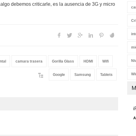
 algo debemos criticarle, es la ausencia de 3G y micro
ca
Cr
int
mi
Ni
ntal
camara trasera
Gorilla Glass
HDMI
Wifi
Wi
Google
Samsung
Tablets
M
i
A