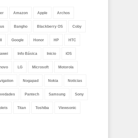
er
Amazon
Apple
Archos
us
Bangho
Blackberry OS
Coby
ll
Google
Honor
HP
HTC
awei
Info Básica
Inicio
iOS
novo
LG
Microsoft
Motorola
vigation
Nogapad
Nokia
Noticias
vedades
Pantech
Samsung
Sony
blets
Titan
Toshiba
Viewsonic