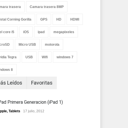
mara trasera
Camara trasera 8MP
istal Corning Gorilla
GPS
HD
HDMI
el core i5
iOS
ipad
megapixeles
croSD
Micro USB
motorola
vidia Tegra
USB
Wifi
windows 7
ndows 8
ás Leídos
Favoritas
Pad Primera Generacion (iPad 1)
pple
,
Tablets
17 julio, 2012