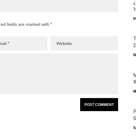
¿
t
I
red fields are marked with *
T
2
N
M
X
M
P
G
S