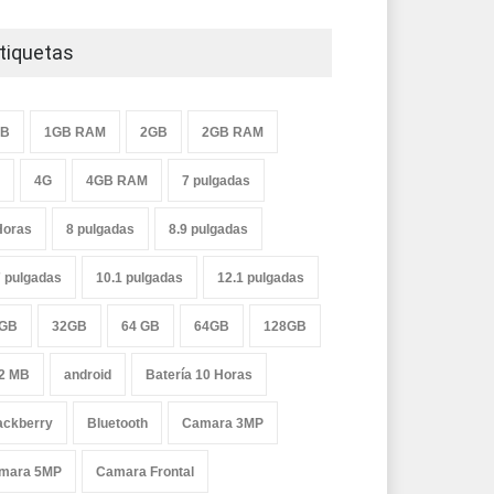
tiquetas
GB
1GB RAM
2GB
2GB RAM
4G
4GB RAM
7 pulgadas
Horas
8 pulgadas
8.9 pulgadas
7 pulgadas
10.1 pulgadas
12.1 pulgadas
GB
32GB
64 GB
64GB
128GB
2 MB
android
Batería 10 Horas
ackberry
Bluetooth
Camara 3MP
mara 5MP
Camara Frontal