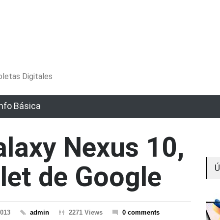
letas Digitales
Info Básica
laxy Nexus 10,
blet de Google
Ú
2013
admin
2271 Views
0 comments